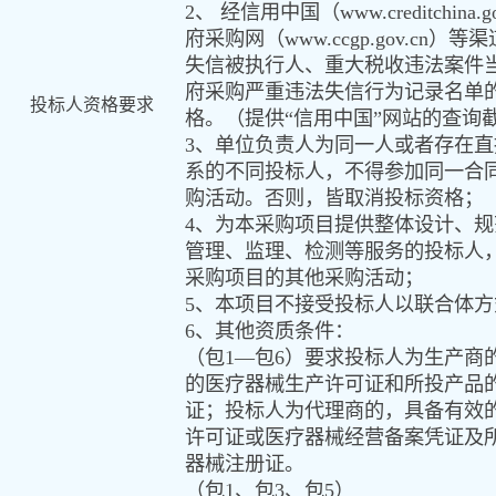
2
、
经信用中国（
www.creditchina.g
府采购网（
www.ccgp.gov.cn
）等渠
失信被执行人、重大税收违法案件
府采购严重违法失信行为记录名单
投标人资格要求
格
。
（提供“信用中国”网站的查询
3
、单位负责人为同一人或者存在直
系的不同投标人
，
不得参加同一合
购活动。否则
，
皆取消投标资格；
4
、为本采购项目提供整体设计、规
管理、监理、检测等服务的投标人
采购项目的其他采购活动；
5
、本项目不接受投标人以联合体方
6
、其他资质条件：
（包
1
—包
6
）要求投标人为生产商
的医疗器械生产许可证和所投产品
证；投标人为代理商的
，
具备有效
许可证或医疗器械经营备案凭证及
器械注册证。
（包
1
、包
3
、包
5
）