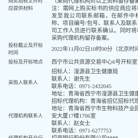
（采购代理机构对以上资料留存备
购买招标文件时
注：需网上购买标书的供应商应将
应提供材料
发至我公司联系邮箱
，
在邮件中
称、项目编号
/包号、联系人及联系
司工作人员进行联系确认。同时将
采购代理机构留存备案
。
投标截止
及
开标
2022年
11
月
02
日
10
时
0
0分（北京时
时间
西宁市公共资源交易中心
6号开标室
投标及开标地点
招标人：湟源县卫生健康局
联系人：谢先生
采购人联系
人
联系电话：
0971-2432045
地址：青海省西宁市湟源县卫生健
招标代理机构：
青海省招亿招标代
地址：青海省西宁市生物科技产业
安大厦17楼1706室
代理机构联系人
联
系人：赵女士
联系电话：
0971-
6277753
代理机构开户行