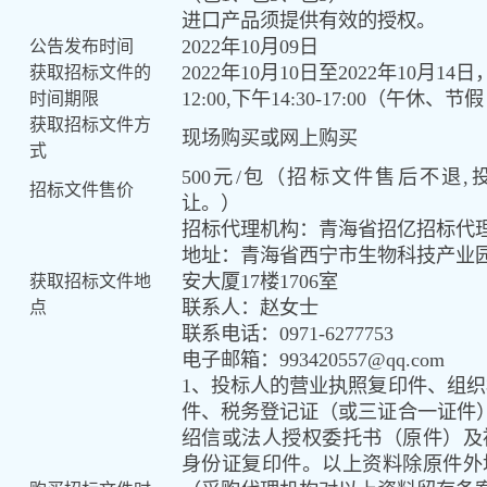
进口产品须提供有效的授权
。
2022年
10
月
09
日
公告发布时间
2022年
10
月
10
日至
2022年
10
月
14
日
获取招标文件的
12:00,下午
14
:30-
17
:
0
0（午休、节
时间期限
获取招标文件方
现场购买或网上购买
式
500
元
/包（招标文件售后不退,
招标文件售价
让
。
）
招标代理机构：
青海省招亿招标代
地址：青海省西宁市生物科技产业
安大厦17楼1706室
获取招标文件地
联
系人：赵女士
点
联系电话：
0971-
6277753
电子邮箱：
993420557@qq
.com
1、投标人的营业执照复印件、组
件、税务登记证（或三证合一证件
绍信或法人授权委托书（原件）及
身份证复印件。以上资料除原件外