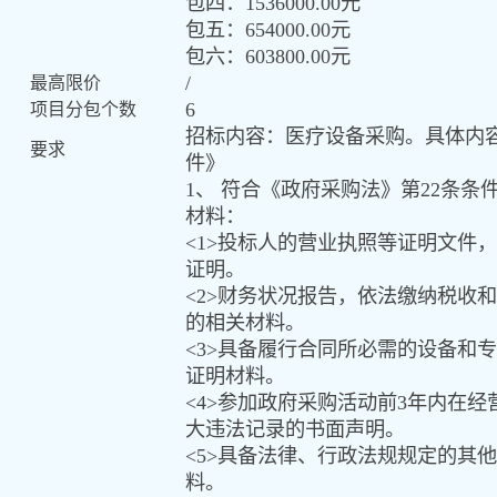
包四：
1536000.00
元
包五：
654000.00
元
包六：
603800.00
元
/
最高限价
6
项目分包个数
招标内容：
医疗设备采购
。
具体内
要求
件》
1
、 符合《政府采购法》第
22
条条
材料：
<1>
投标人的营业执照等证明文件
，
证明。
<2>
财务状况报告
，
依法缴纳税收和
的相关材料。
<3>
具备履行合同所必需的设备和专
证明材料
。
<4>
参加政府采购活动前
3
年内在经
大违法记录的书面声明
。
<5>
具备法律、行政法规规定的其他
料
。