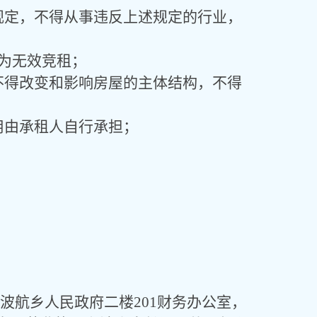
规定，不得从事违反上述规定的行业，
为无效竞租；
不得改变和影响房屋的主体结构，
不得
用由承租人自行承担；
。
波航乡
人民政府
二
楼
201财务
办公室，