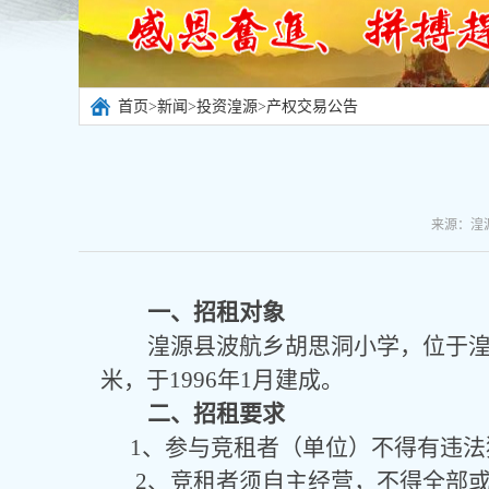
首页
>
新闻
>
投资湟源
>
产权交易公告
来源：湟源
一、招租对象
湟源县
波航乡胡思洞小学
，位于
米，于1996年1月建成
。
二、招租要求
1、参与竞租者（单位）不得有违法
2、竞租者须自主经营，不得全部或