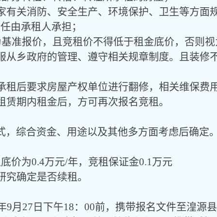
家有关消防、安全生产、环境保护、卫生等方面
责任由承租人承担；
为基准报价，且竞租价不得低于租金
底价
，否则视
服从
乡政府
的管理
、
遵守相关规章制度。且装修
承租后要求房屋产权单位进行翻修，相关维保费
租赁期内租金后
，方可
再次报名竞租。
式，
综合资金、用途以及其他多方面考虑后确定
租底价为
0.4万
元
/年
，
竞租保证金
0.1万元
研究确定是否续租。
年9月
27
日
下午
18
：
00前，携带报名文件至湟源县