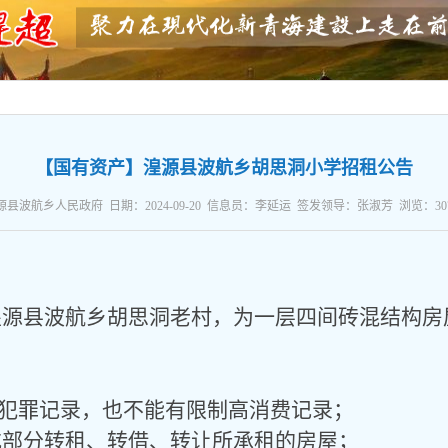
【国有资产】湟源县波航乡胡思洞小学招租公告
县波航乡人民政府 日期：2024-09-20 信息员：李延运 签发领导：张淑芳 浏览：
30
湟源县波航乡胡思洞老村
，
为一层四间砖混结构房
犯罪记录，也不能有限制高消费记录；
部分转租、转借、转让所承租的房屋；