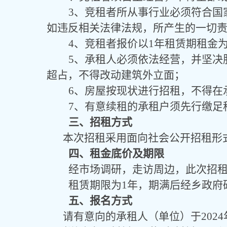
3、竞租者所从事行业必须符合国
如违反相关法律法规，所产生的一切
4、竞租者报价以
1
年租赁期租金
5、承租人必须依法经营，并
坚决
超占，
不得改动建筑外立面；
6、房屋按现状进行招租，不得在
7、有意续租的承租户须先行缴
足
三、招租方式
本次招租采用面向社会公开招租形
四、租金
底价及期限
经市场调研，走访周边，此次招
租赁期限为
1年，期满后经乡政府
五、报名方式
请有意向的承租人（单位）于2024