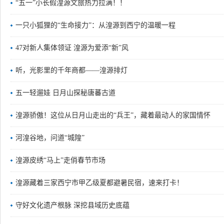
“五一”小长假湟源文旅热力拉满！！
一只小狐狸的“生命接力”：从湟源到西宁的温暖一程
47对新人集体领证 湟源为爱添“新”风
听，光影里的千年商都——湟源排灯
五一轻遛娃 日月山探秘唐蕃古道
湟源骄傲！这位从日月山走出的“兵王”，藏着最动人的家国情怀
河湟谷地，问道“城隍”
湟源皮绣“马上”走俏春节市场
湟源藏着三家西宁市甲乙级夏都避暑民宿，速来打卡！
守好文化遗产根脉 深挖县域历史底蕴