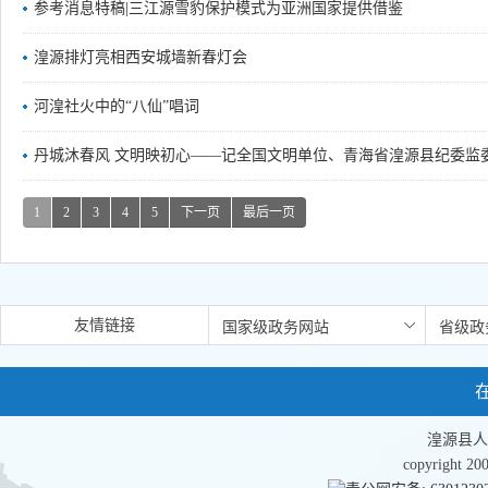
参考消息特稿|三江源雪豹保护模式为亚洲国家提供借鉴
湟源排灯亮相西安城墙新春灯会
河湟社火中的“八仙”唱词
丹城沐春风 文明映初心——记全国文明单位、青海省湟源县纪委监
1
2
3
4
5
下一页
最后一页
友情链接
湟源县人
copyright 