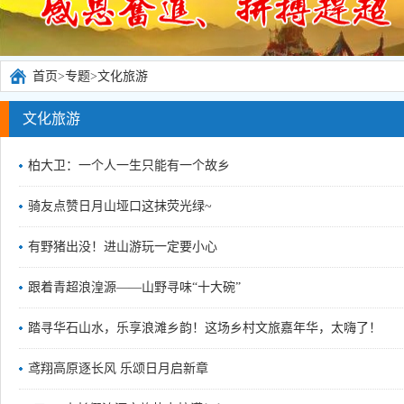
首页
>
专题
>
文化旅游
文化旅游
柏大卫：一个人一生只能有一个故乡
骑友点赞日月山垭口这抹荧光绿~
有野猪出没！进山游玩一定要小心
跟着青超浪湟源——山野寻味“十大碗”
踏寻华石山水，乐享浪滩乡韵！这场乡村文旅嘉年华，太嗨了！
鸢翔高原逐长风 乐颂日月启新章