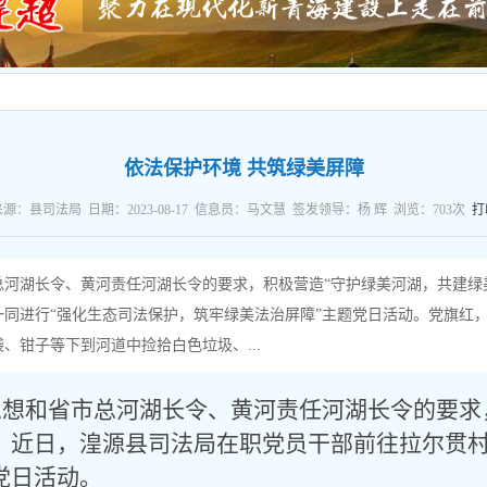
依法保护环境 共筑绿美屏障
来源：县司法局 日期：2023-08-17 信息员：马文慧 签发领导：杨 辉 浏览：
703
次
打
河湖长令、黄河责任河湖长令的要求，积极营造“守护绿美河湖，共建绿
同进行“强化生态司法保护，筑牢绿美法治屏障”主题党日活动。党旗红
、钳子等下到河道中捡拾白色垃圾、...
思想和省市总河湖长令、黄河责任河湖长令的要求
。近日，湟源县司法局在职党员干部前往拉尔贯村
党日活动。